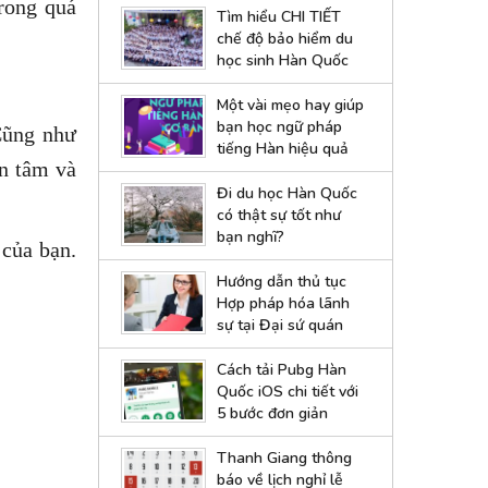
trong quá
Tìm hiểu CHI TIẾT
chế độ bảo hiểm du
học sinh Hàn Quốc
Một vài mẹo hay giúp
bạn học ngữ pháp
Cũng như
tiếng Hàn hiệu quả
an tâm và
Đi du học Hàn Quốc
có thật sự tốt như
bạn nghĩ?
 của bạn.
Hướng dẫn thủ tục
Hợp pháp hóa lãnh
sự tại Đại sứ quán
Hàn Quốc
Cách tải Pubg Hàn
Quốc iOS chi tiết với
5 bước đơn giản
Thanh Giang thông
báo về lịch nghỉ lễ