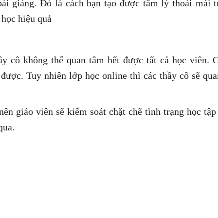
ài giảng. Đó là cách bạn tạo được tâm lý thoải mái 
 học hiệu quả
ầy cô không thể quan tâm hết được tất cả học viên. 
 được. Tuy nhiên lớp học online thì các thầy cô sẽ qu
i nên giáo viên sẽ kiểm soát chặt chẽ tình trạng học tập
qua.