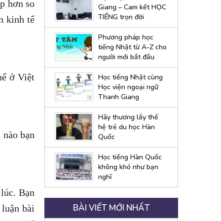
ấp hơn so
Giang – Cam kết HỌC
TIẾNG trọn đời
n kinh tế
Phương pháp học
tiếng Nhật từ A-Z cho
người mới bắt đầu
hể ở Việt
Học tiếng Nhật cùng
Học viện ngoại ngữ
Thanh Giang
Hãy thương lấy thế
hệ trẻ du học Hàn
i nào bạn
Quốc
Học tiếng Hàn Quốc
không khó như bạn
nghĩ
 lúc. Bạn
BÀI VIẾT MỚI NHẤT
 luận bài