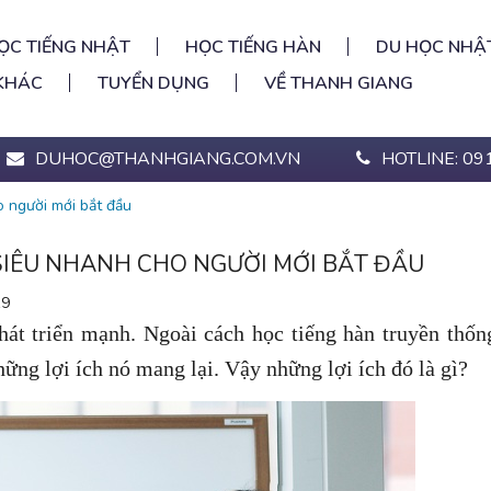
ỌC TIẾNG NHẬT
HỌC TIẾNG HÀN
DU HỌC NHẬ
KHÁC
TUYỂN DỤNG
VỀ THANH GIANG
DUHOC@THANHGIANG.COM.VN
HOTLINE: 09
o người mới bắt đầu
 SIÊU NHANH CHO NGƯỜI MỚI BẮT ĐẦU
19
hát triển mạnh. Ngoài cách học tiếng hàn truyền thốn
ững lợi ích nó mang lại. Vậy những lợi ích đó là gì?