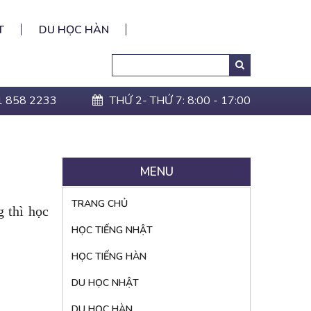
T
DU HỌC HÀN
Search
Tìm
kiếm:
1 858 2233
THỨ 2- THỨ 7: 8:00 - 17:00
MENU
TRANG CHỦ
g thì
học
HỌC TIẾNG NHẬT
HỌC TIẾNG HÀN
DU HỌC NHẬT
DU HỌC HÀN