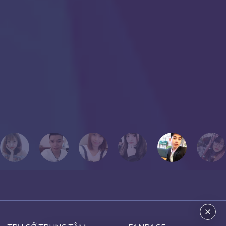
nhau dường như 24/7 nên tính cách của nhau khá tương đồng.
Chắc có lẽ, dù sau này tôi có cuộc hành trình khác xa với mọi người
hoặc không thể học cùng mọi người, nhưng tôi luôn cất giữ những
con người đó, hình ảnh đó vào một góc của trái tim mang tên “KỶ
NIỆM”.
Chúc mọi người thành công!
Tôi yêu mọi người!
PHƯƠNG THẢO
Cựu học viên Thanh Giang