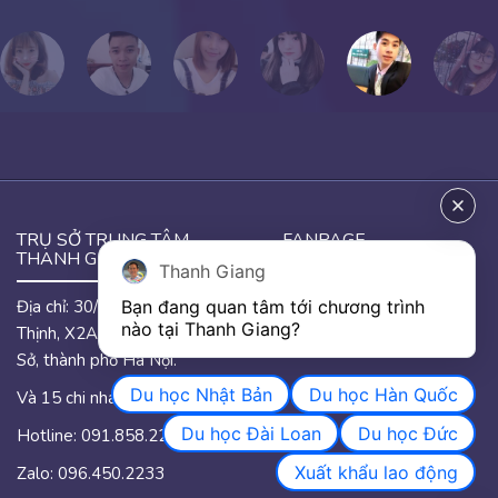
TRỤ SỞ TRUNG TÂM
FANPAGE
THANH GIANG
Thanh Giang
Địa chỉ: 30/46 đường Hưng
Bạn đang quan tâm tới chương trình 
GOOGLE MAP
nào tại Thanh Giang? 
Thịnh, X2A, phường Yên
Sở, thành phố Hà Nội.
Du học Nhật Bản
Du học Hàn Quốc
Và 15 chi nhánh trên quốc.
Du học Đài Loan
Du học Đức
Hotline: 091.858.2233
Xuất khẩu lao động
Zalo: 096.450.2233