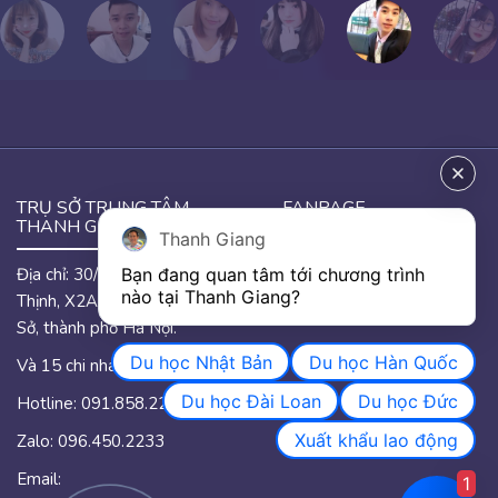
TRỤ SỞ TRUNG TÂM
FANPAGE
THANH GIANG
Thanh Giang
Địa chỉ: 30/46 đường Hưng
Bạn đang quan tâm tới chương trình 
GOOGLE MAP
nào tại Thanh Giang? 
Thịnh, X2A, phường Yên
Sở, thành phố Hà Nội.
Du học Nhật Bản
Du học Hàn Quốc
Và 15 chi nhánh trên quốc.
Du học Đài Loan
Du học Đức
Hotline: 091.858.2233
Xuất khẩu lao động
Zalo: 096.450.2233
Email:
1