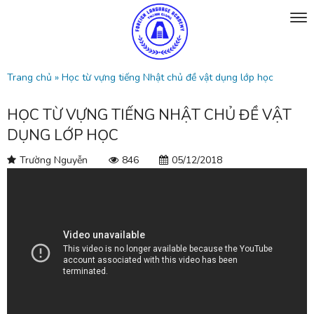
Trang chủ
»
Học từ vựng tiếng Nhật chủ đề vật dụng lớp học
HỌC TỪ VỰNG TIẾNG NHẬT CHỦ ĐỀ VẬT
DỤNG LỚP HỌC
Trường Nguyễn
846
05/12/2018