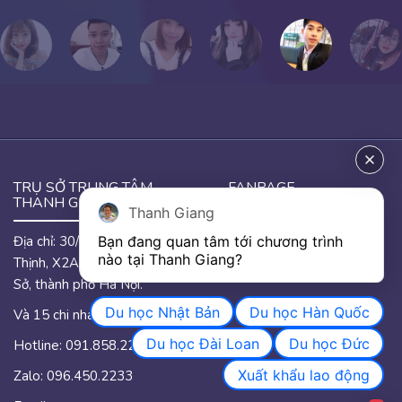
TRỤ SỞ TRUNG TÂM
FANPAGE
THANH GIANG
Thanh Giang
Địa chỉ: 30/46 đường Hưng
Bạn đang quan tâm tới chương trình 
GOOGLE MAP
nào tại Thanh Giang? 
Thịnh, X2A, phường Yên
Sở, thành phố Hà Nội.
Du học Nhật Bản
Du học Hàn Quốc
Và 15 chi nhánh trên quốc.
Du học Đài Loan
Du học Đức
Hotline: 091.858.2233
Xuất khẩu lao động
Zalo: 096.450.2233