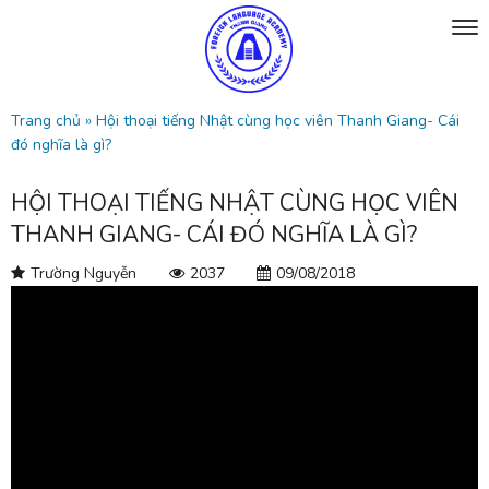
Trang chủ
»
Hội thoại tiếng Nhật cùng học viên Thanh Giang- Cái
đó nghĩa là gì?
HỘI THOẠI TIẾNG NHẬT CÙNG HỌC VIÊN
THANH GIANG- CÁI ĐÓ NGHĨA LÀ GÌ?
Trường Nguyễn
2037
09/08/2018