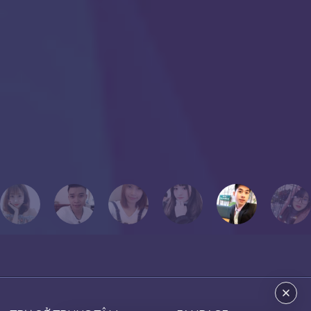
nhau dường như 24/7 nên tính cách của nhau khá tương đồng.
Chắc có lẽ, dù sau này tôi có cuộc hành trình khác xa với mọi người
hoặc không thể học cùng mọi người, nhưng tôi luôn cất giữ những
con người đó, hình ảnh đó vào một góc của trái tim mang tên “KỶ
NIỆM”.
Chúc mọi người thành công!
Tôi yêu mọi người!
PHƯƠNG THẢO
Cựu học viên Thanh Giang