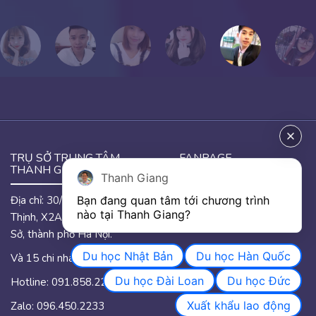
TRỤ SỞ TRUNG TÂM
FANPAGE
THANH GIANG
Thanh Giang
Địa chỉ: 30/46 đường Hưng
Bạn đang quan tâm tới chương trình 
GOOGLE MAP
nào tại Thanh Giang? 
Thịnh, X2A, phường Yên
Sở, thành phố Hà Nội.
Du học Nhật Bản
Du học Hàn Quốc
Và 15 chi nhánh trên quốc.
Du học Đài Loan
Du học Đức
Hotline: 091.858.2233
Xuất khẩu lao động
Zalo: 096.450.2233