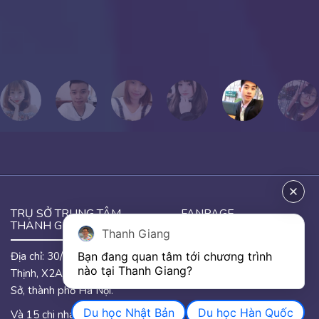
PHƯƠNG THẢO
Cựu học viên Thanh Giang
TRỤ SỞ TRUNG TÂM
FANPAGE
THANH GIANG
Thanh Giang
Bạn đang quan tâm tới chương trình 
Địa chỉ: 30/46 đường Hưng
GOOGLE MAP
nào tại Thanh Giang? 
Thịnh, X2A, phường Yên
Sở, thành phố Hà Nội.
Du học Nhật Bản
Du học Hàn Quốc
Và 15 chi nhánh trên quốc.