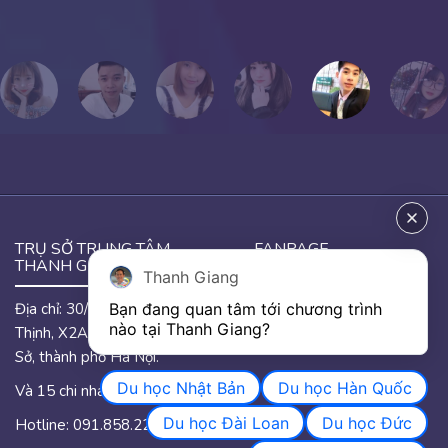
TRỤ SỞ TRUNG TÂM
FANPAGE
THANH GIANG
Thanh Giang
Địa chỉ: 30/46 đường Hưng
Bạn đang quan tâm tới chương trình 
GOOGLE MAP
nào tại Thanh Giang? 
Thịnh, X2A, phường Yên
Sở, thành phố Hà Nội.
Du học Nhật Bản
Du học Hàn Quốc
Và 15 chi nhánh trên quốc.
Du học Đài Loan
Du học Đức
Hotline: 091.858.2233