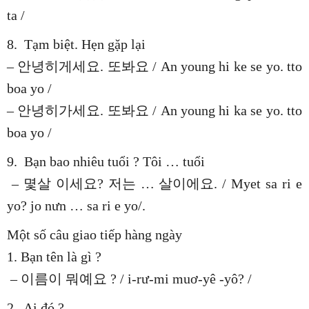
ta /
8. Tạm biệt. Hẹn gặp lại
– 안녕히게세요. 또봐요 / An young hi ke se yo. tto
boa yo /
– 안녕히가세요. 또봐요 / An young hi ka se yo. tto
boa yo /
9. Bạn bao nhiêu tuổi ? Tôi … tuổi
– 몇살 이세요? 저는 … 살이에요. / Myet sa ri e
yo? jo nưn … sa ri e yo/.
Một số câu giao tiếp hàng ngày
1. Bạn tên là gì ?
– 이름이 뭐예요 ? / i-rư-mi muơ-yê -yô? /
2. Ai đó ?