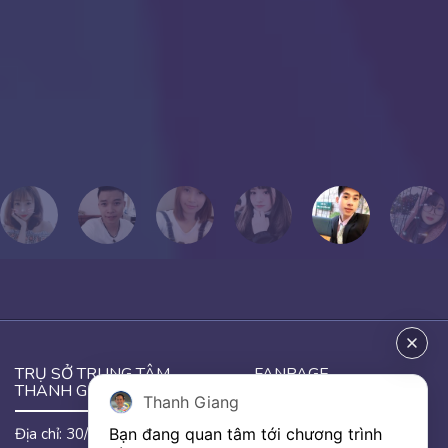
NIỆM”.
Chúc mọi người thành công!
Tôi yêu mọi người!
PHƯƠNG THẢO
Cựu học viên Thanh Giang
TRỤ SỞ TRUNG TÂM
FANPAGE
THANH GIANG
Thanh Giang
Bạn đang quan tâm tới chương trình 
Địa chỉ: 30/46 đường Hưng