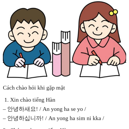
Cách chào hỏi khi gặp mặt
1. Xin chào tiếng Hàn
– 안녕하새요! / An yong ha se yo /
– 안녕하십니까! / An yong ha sim ni kka /