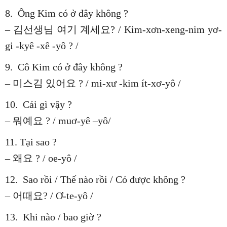
8. Ông Kim có ở đây không ?
– 김선생님 여기 계세요? / Kim-xơn-xeng-nim yơ-
gi -kyê -xê -yô ? /
9. Cô Kim có ở đây không ?
– 미스김 있어요 ? / mi-xư -kim ít-xơ-yô /
10. Cái gì vậy ?
– 뭐예요 ? / muơ-yê –yô/
11. Tại sao ?
– 왜요 ? / oe-yô /
12. Sao rồi / Thế nào rồi / Có được không ?
– 어때요? / Ơ-te-yô /
13. Khi nào / bao giờ ?