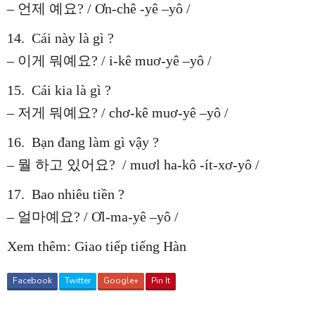
– 언제 예요? / Ơn-chê -yê –yô /
14. Cái này là gì ?
– 이게 뭐예요? / i-kê muơ-yê –yô /
15. Cái kia là gì ?
– 저게 뭐예요? / chơ-kê muơ-yê –yô /
16. Bạn đang làm gì vậy ?
– 뭘 하고 있어요? / muơl ha-kô -ít-xơ-yô /
17. Bao nhiêu tiền ?
– 얼마예요? / Ơl-ma-yê –yô /
Xem thêm:
Giao tiếp tiếng Hàn
Facebook
Twitter
Google+
Pin It