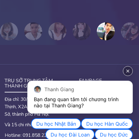
Cựu học viên Thanh Giang
TRỤ SỞ TRUNG TÂM
FANPAGE
THANH GIANG
Thanh Giang
Địa chỉ: 30/46 đường Hưng
Bạn đang quan tâm tới chương trình 
GOOGLE MAP
nào tại Thanh Giang? 
Thịnh, X2A, phường Yên
Sở, thành phố Hà Nội.
Du học Nhật Bản
Du học Hàn Quốc
Và 15 chi nhánh trên quốc.
Du học Đài Loan
Du học Đức
Hotline: 091.858.2233