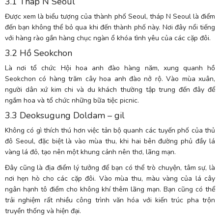
3.1 Tháp N Seoul
Được xem là biểu tượng của thành phố Seoul, tháp N Seoul là điểm
đến bạn không thể bỏ qua khi đến thành phố này. Nơi đây nổi tiếng
với hàng rào gắn hàng chục ngàn ổ khóa tình yêu của các cặp đôi.
3.2 Hồ Seokchon
Là nơi tổ chức Hội hoa anh đào hàng năm, xung quanh hồ
Seokchon có hàng trăm cây hoa anh đào nở rộ. Vào mùa xuân,
người dân xứ kim chi và du khách thường tập trung đến đây để
ngắm hoa và tổ chức những bữa tiệc picnic.
3.3 Deoksugung Doldam – gil
Không có gì thích thú hơn việc tản bộ quanh các tuyến phố của thủ
đô Seoul, đặc biệt là vào mùa thu, khi hai bên đường phủ đầy lá
vàng lá đỏ, tạo nên một khung cảnh nên thơ, lãng mạn.
Đây cũng là địa điểm lý tưởng để bạn có thể trò chuyện, tâm sự, là
nơi hẹn hò cho các cặp đôi. Vào mùa thu, màu vàng của lá cây
ngân hạnh tô điểm cho không khí thêm lãng mạn. Bạn cũng có thể
trải nghiệm rất nhiều công trình văn hóa với kiến trúc pha trộn
truyền thống và hiện đại.