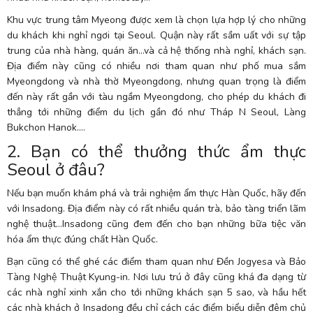
Khu vực trung tâm Myeong được xem là chọn lựa hợp lý cho những
du khách khi nghỉ ngơi tại Seoul. Quận này rất sầm uất với sự tập
trung của nhà hàng, quán ăn…và cả hệ thống nhà nghỉ, khách sạn.
Địa điểm này cũng có nhiều nơi tham quan như phố mua sắm
Myeongdong và nhà thờ Myeongdong, nhưng quan trọng là điểm
đến này rất gần với tàu ngầm Myeongdong, cho phép du khách đi
thẳng tới những điểm du lịch gần đó như Tháp N Seoul, Làng
Bukchon Hanok….
2. Bạn có thể thưởng thức ẩm thực
Seoul ở đâu?
Nếu bạn muốn khám phá và trải nghiệm ẩm thực Hàn Quốc, hãy đến
với Insadong. Địa điểm này có rất nhiều quán trà, bảo tàng triển lãm
nghệ thuật…Insadong cũng đem đến cho bạn những bữa tiệc văn
hóa ẩm thực đúng chất Hàn Quốc.
Bạn cũng có thể ghé các điểm tham quan như Đền Jogyesa và Bảo
Tàng Nghệ Thuật Kyung-in. Nơi lưu trú ở đây cũng khá đa dạng từ
các nhà nghỉ xinh xắn cho tới những khách sạn 5 sao, và hầu hết
các nhà khách ở Insadong đều chỉ cách các điểm biểu diễn đêm chủ