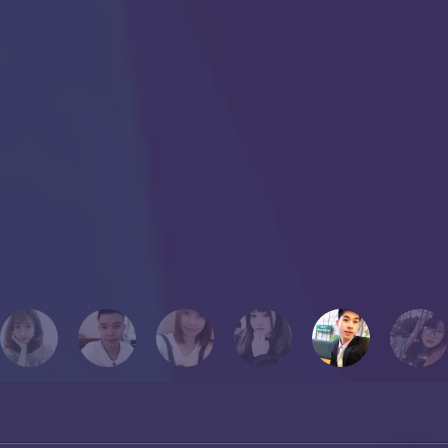
đất nước xinh đẹp đó rồi nhưng vẫn luôn liên lạc với tôi. Không chỉ
có em mà còn tất cả các bạn trong lớp học của tôi, chúng tôi ở với
nhau dường như 24/7 nên tính cách của nhau khá tương đồng.
Chắc có lẽ, dù sau này tôi có cuộc hành trình khác xa với mọi người
hoặc không thể học cùng mọi người, nhưng tôi luôn cất giữ những
con người đó, hình ảnh đó vào một góc của trái tim mang tên “KỶ
NIỆM”.
Chúc mọi người thành công!
Tôi yêu mọi người!
PHƯƠNG THẢO
Cựu học viên Thanh Giang