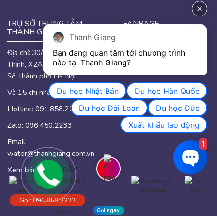
TRỤ SỞ TRUNG TÂM
FANPAGE
THANH GIANG
Thanh Giang
Bạn đang quan tâm tới chương trình 
Địa chỉ: 30/46 đường Hưng
GOOGLE MAP
nào tại Thanh Giang? 
Thịnh, X2A, phường Yên
Sở, thành phố Hà Nội.
Du học Nhật Bản
Du học Hàn Quốc
Và 15 chi nhánh trên quốc.
Du học Đài Loan
Du học Đức
Hotline: 091.858.2233
Xuất khẩu lao động
Zalo: 096.450.2233
Email:
1
water@thanhgiang.com.vn
Xem bản đồ
TẠI ĐÂY
Menu
Messenger
Zalo
Gọi: 091 858 2233
Gọi ngay
liên hệ