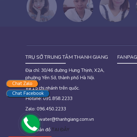
TRỤ SỞ TRUNG TÂM THANH GIANG
FANPAG
Địa chỉ: 30/46 đường Hưng Thịnh, X2A,
phường Yên Sở, thành phố Hà Nội.
Chat Zalo
Và 15 chi nhánh trên quốc.
Chat Facebook
Hotline: 091.858.2233
Zalo: 096.450.2233
Email:
water@thanhgiang.com.vn
Xem bản đồ
TẠI ĐÂY