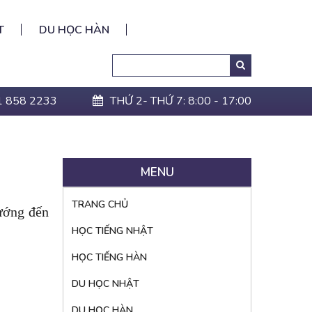
T
DU HỌC HÀN
Search
Tìm
kiếm:
1 858 2233
THỨ 2- THỨ 7: 8:00 - 17:00
MENU
TRANG CHỦ
hướng đến
HỌC TIẾNG NHẬT
HỌC TIẾNG HÀN
DU HỌC NHẬT
DU HỌC HÀN