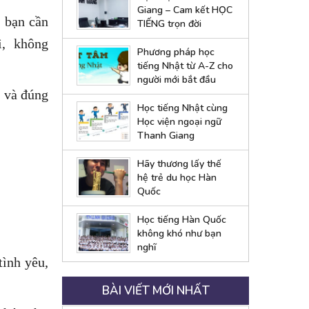
Giang – Cam kết HỌC
 bạn cần
TIẾNG trọn đời
rì, không
Phương pháp học
tiếng Nhật từ A-Z cho
người mới bắt đầu
p và đúng
Học tiếng Nhật cùng
Học viện ngoại ngữ
Thanh Giang
Hãy thương lấy thế
hệ trẻ du học Hàn
Quốc
Học tiếng Hàn Quốc
không khó như bạn
nghĩ
tình yêu,
BÀI VIẾT MỚI NHẤT