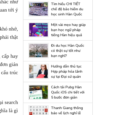
 khác như
Tìm hiểu CHI TIẾT
chế độ bảo hiểm du
uan tới ý
học sinh Hàn Quốc
Một vài mẹo hay giúp
 khó nhớ,
bạn học ngữ pháp
tiếng Hàn hiệu quả
phải thật
Đi du học Hàn Quốc
có thật sự tốt như
g cấp hay
bạn nghĩ?
 đơn giản
Hướng dẫn thủ tục
Hợp pháp hóa lãnh
 cấu trúc
sự tại Đại sứ quán
Hàn Quốc
Cách tải Pubg Hàn
Quốc iOS chi tiết với
5 bước đơn giản
i search
Thanh Giang thông
hĩa là gì
báo về lịch nghỉ lễ