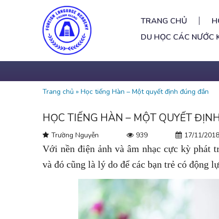
TRANG CHỦ
H
DU HỌC CÁC NƯỚC 
Trang chủ
»
Học tiếng Hàn – Một quyết định đúng đắn
HỌC TIẾNG HÀN – MỘT QUYẾT ĐỊN
Trường Nguyễn
939
17/11/201
Với nền điện ảnh và âm nhạc cực kỳ phát t
và đó cũng là lý do để các bạn trẻ có động l