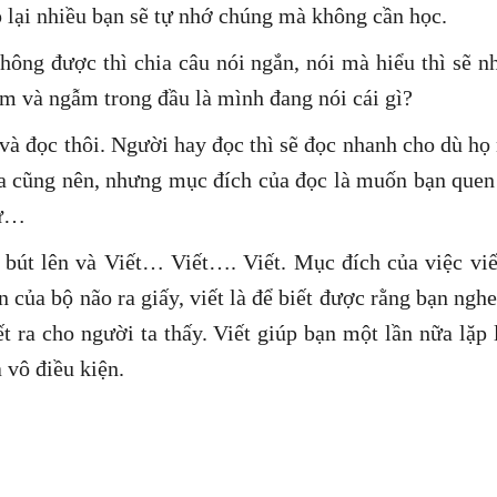
p lại nhiều bạn sẽ tự nhớ chúng mà không cần học.
không được thì chia câu nói ngắn, nói mà hiểu thì sẽ n
ậm và ngẫm trong đầu là mình đang nói cái gì?
và đọc thôi. Người hay đọc thì sẽ đọc nhanh cho dù họ
a cũng nên, nhưng mục đích của đọc là muốn bạn quen
lự…
 bút lên và Viết… Viết…. Viết. Mục đích của việc viế
n của bộ não ra giấy, viết là để biết được rằng bạn ngh
 ra cho người ta thấy. Viết giúp bạn một lần nữa lặp 
 vô điều kiện.