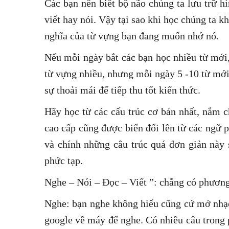
Các bạn nên biết bộ não chúng ta lưu trữ h
viết hay nói. Vậy tại sao khi học chúng ta kh
nghĩa của từ vựng bạn đang muốn nhớ nó.
Nếu mỗi ngày bắt các bạn học nhiều từ mới
từ vựng nhiều, nhưng mỗi ngày 5 -10 từ mới
sự thoải mái để tiếp thu tốt kiến thức.
Hãy học từ các cấu trúc cơ bản nhất, nắm c
cao cấp cũng được biến đổi lên từ các ngữ 
và chính những câu trúc quá đơn giản này 
phức tạp.
Nghe – Nói – Đọc – Viết ”: chẳng có phương 
Nghe: bạn nghe không hiểu cũng cứ mở nhạc
google về máy để nghe. Có nhiều câu trong 