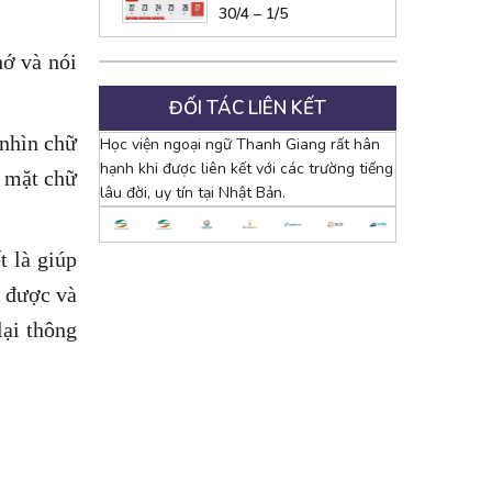
30/4 – 1/5
hớ và nói
ĐỐI TÁC LIÊN KẾT
 nhìn chữ
Học viện ngoại ngữ Thanh Giang rất hân
hạnh khi được liên kết với các trường tiếng
 mặt chữ
lâu đời, uy tín tại Nhật Bản.
t là giúp
e được và
lại thông