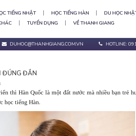
ỌC TIẾNG NHẬT
HỌC TIẾNG HÀN
DU HỌC NHẬ
KHÁC
TUYỂN DỤNG
VỀ THANH GIANG
DUHOC@THANHGIANG.COM.VN
HOTLINE: 09
H ĐÚNG ĐẮN
8
riển thì Hàn Quốc là một đất nước mà nhiều bạn trẻ 
ực học tiếng Hàn.