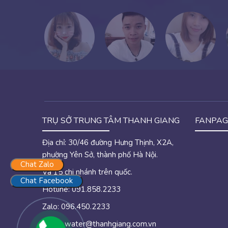
TRỤ SỞ TRUNG TÂM THANH GIANG
FANPAG
Địa chỉ: 30/46 đường Hưng Thịnh, X2A,
phường Yên Sở, thành phố Hà Nội.
Chat Zalo
Và 15 chi nhánh trên quốc.
Chat Facebook
Hotline: 091.858.2233
Zalo: 096.450.2233
Email:
water@thanhgiang.com.vn