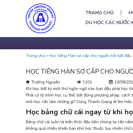
TRANG CHỦ
H
DU HỌC CÁC NƯỚC 
Trang chủ
»
Học tiếng Hàn sơ cấp cho người mới bắt đầu
HỌC TIẾNG HÀN SƠ CẤP CHO NGƯỜ
Trường Nguyễn
1101
10/09/20
Khi học bất kỳ một thứ ngôn ngữ nào bạn đều phải học từ 
Phải có lộ trình học cụ thể, bắt đúng phương pháp, cách 
mới học cần làm những gì? Cùng Thanh Giang đi tìm hiểu
Học bảng chữ cái ngay từ khi họ
Bảng chữ cái luôn là kiến thức đầu tiên chúng ta cần nắ
không quá nhiều khiến bạn khó học thuộc tuy nhiên chữ cá