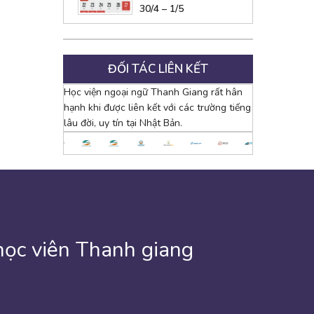
30/4 – 1/5
ĐỐI TÁC LIÊN KẾT
Học viện ngoại ngữ Thanh Giang rất hân
hạnh khi được liên kết với các trường tiếng
lâu đời, uy tín tại Nhật Bản.
học viên Thanh giang
 cuối cùng cũng có kết quả rồi. Em không biết viết gì cho
 hàng tuần. Cho tới hôm nay tôi đã có 54 sáng mai thức
âm của mình học . Thanh Giang giống như một ngôi trường
ười rất nhiệt tình giúp đỡ về việc học tiếng cũng như là
gian học ở trung tâm Thanh Giang đã được hai tháng rồi.
 5 tháng trôi qua. Trước khi đến với trung tâm “Thanh