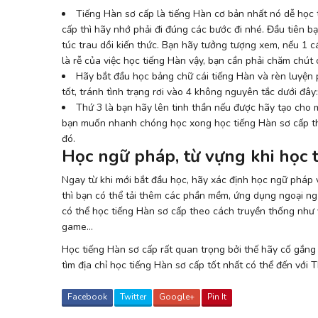
Tiếng Hàn sơ cấp là tiếng Hàn cơ bản nhất nó dễ học
cấp thì hãy nhớ phải đi đúng các bước đi nhé. Đầu tiên b
túc trau dồi kiến thức. Bạn hãy tưởng tượng xem, nếu 1 c
là rễ của việc học tiếng Hàn vậy, bạn cần phải chăm chút
Hãy bắt đầu học bảng chữ cái tiếng Hàn và rèn luyện
tốt, tránh tình trạng rơi vào 4 không nguyên tắc dưới đây
Thứ 3 là bạn hãy lên tinh thần nếu được hãy tạo cho 
bạn muốn nhanh chóng học xong học tiếng Hàn sơ cấp thì
đó.
Học ngữ pháp, từ vựng khi học 
Ngay từ khi mới bắt đầu học, hãy xác định học ngữ pháp v
thì bạn có thể tải thêm các phần mềm, ứng dụng ngoại ng
có thể học tiếng Hàn sơ cấp theo cách truyền thống như vi
game…
Học tiếng Hàn sơ cấp rất quan trọng bởi thế hãy cố gắn
tìm địa chỉ học tiếng Hàn sơ cấp tốt nhất có thể đến với
Facebook
Twitter
Google+
Pin It