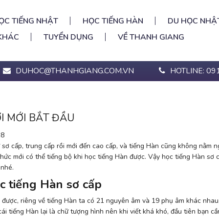
ỌC TIẾNG NHẬT
HỌC TIẾNG HÀN
DU HỌC NHẬ
KHÁC
TUYỂN DỤNG
VỀ THANH GIANG
DUHOC@THANHGIANG.COM.VN
HOTLINE: 09
I MỚI BẮT ĐẦU
18
sơ cấp, trung cấp rồi mới đến cao cấp, và tiếng Hàn cũng không nằm ng
thức mới có thể tiếng bộ khi
học tiếng Hàn
được. Vậy học tiếng Hàn sơ 
 nhé.
c tiếng Hàn sơ cấp
m được, riêng về tiếng Hàn ta có 21 nguyên âm và 19 phụ âm khác nhau
i tiếng Hàn lại là chữ tượng hình nên khi viết khá khó, đầu tiên bạn c