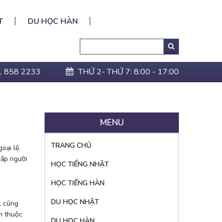
T
DU HỌC HÀN
Search
Tìm
kiếm:
1 858 2233
THỨ 2- THỨ 7: 8:00 - 17:00
MENU
TRANG CHỦ
oại lệ.
cấp người
HỌC TIẾNG NHẬT
HỌC TIẾNG HÀN
DU HỌC NHẬT
, cũng
ần thuộc
DU HỌC HÀN