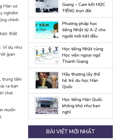
Giang – Cam kết HỌC
ng Hàn sơ
TIẾNG trọn đời
hãy nghiêm
cũng chính
Phương pháp học
tiếng Nhật từ A-Z cho
được thật
người mới bắt đầu
. Ví dụ như
Học tiếng Nhật cùng
hời gian
Học viện ngoại ngữ
Thanh Giang
Hãy thương lấy thế
, trung tâm
hệ trẻ du học Hàn
ài ra bạn
Quốc
rí chơi
Học tiếng Hàn Quốc
không khó như bạn
bạn muốn
nghĩ
.
BÀI VIẾT MỚI NHẤT