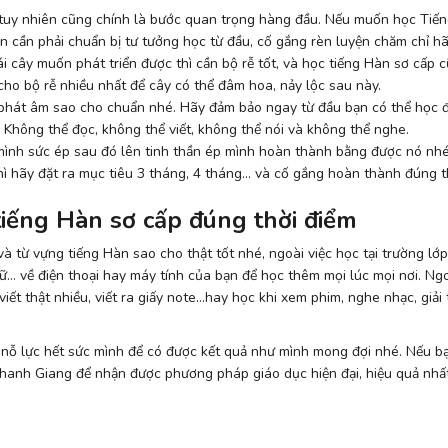
 tuy nhiên cũng chính là bước quan trọng hàng đầu. Nếu muốn học Tiế
ạn cần phải chuẩn bị tư tưởng học từ đầu, cố gắng rèn luyện chăm chỉ 
ái cây muốn phát triển được thì cần bộ rễ tốt, và học tiếng Hàn sơ cấp 
 cho bộ rễ nhiều nhất để cây có thể đâm hoa, nảy lộc sau này.
 phát âm sao cho chuẩn nhé. Hãy đảm bảo ngay từ đầu bạn có thể học 
: Không thể đọc, không thể viết, không thể nói và không thể nghe.
mình sức ép sau đó lên tinh thần ép mình hoàn thành bằng được nó nhé
 hãy đặt ra mục tiêu 3 tháng, 4 tháng… và cố gắng hoàn thành đúng t
tiếng Hàn sơ cấp đúng thời điểm
à từ vựng tiếng Hàn sao cho thật tốt nhé, ngoài việc học tại trường lớp
ữ… về điện thoại hay máy tính của bạn để học thêm mọi lúc mọi nơi. Ngo
ết thật nhiều, viết ra giấy note…hay học khi xem phim, nghe nhạc, giải t
g nỗ lực hết sức mình để có được kết quả như mình mong đợi nhé. Nếu 
 Thanh Giang để nhận được phương pháp giáo dục hiện đại, hiệu quả nhất