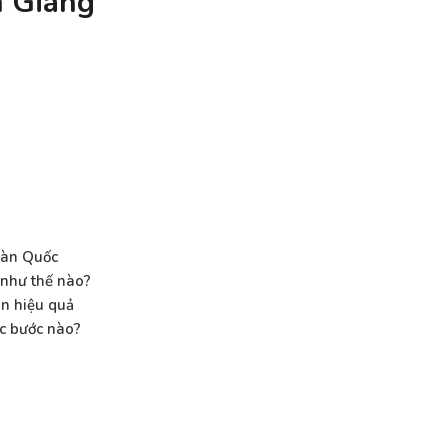
h Giang
Hàn Quốc
 như thế nào?
n hiệu quả
c bước nào?