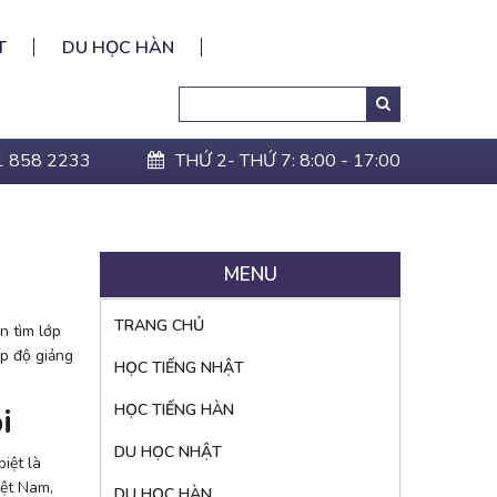
T
DU HỌC HÀN
Search
Tìm
kiếm:
1 858 2233
THỨ 2- THỨ 7: 8:00 - 17:00
MENU
TRANG CHỦ
n tìm lớp
ấp độ giảng
HỌC TIẾNG NHẬT
i
HỌC TIẾNG HÀN
DU HỌC NHẬT
iệt là
iệt Nam,
DU HỌC HÀN