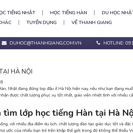
ỌC TIẾNG NHẬT
HỌC TIẾNG HÀN
DU HỌC NHẬ
KHÁC
TUYỂN DỤNG
VỀ THANH GIANG
DUHOC@THANHGIANG.COM.VN
HOTLINE: 09
TẠI HÀ NỘI
18
 Hàn, Nhật đang đứng top đầu ở Hà Nội hiện nay, nếu như bạn đang muố
nhận được chất lượng phục vụ tốt nhất, giáo viên nhiệt tình với nhiều c
tìm lớp học tiếng Hàn tại Hà Nộ
ống, với nhiều địa điểm du lịch, chất lượng đào tạo giáo dục tốt và đặc b
 mơ ước của nhiều bạn trẻ trên khắp thế giới trong đó không thể thiểu V