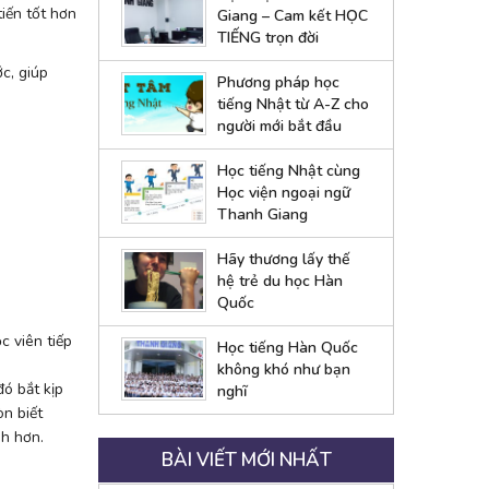
tiến tốt hơn
Giang – Cam kết HỌC
TIẾNG trọn đời
c, giúp
Phương pháp học
tiếng Nhật từ A-Z cho
người mới bắt đầu
Học tiếng Nhật cùng
Học viện ngoại ngữ
Thanh Giang
Hãy thương lấy thế
hệ trẻ du học Hàn
Quốc
c viên tiếp
Học tiếng Hàn Quốc
không khó như bạn
đó bắt kịp
nghĩ
òn biết
nh hơn.
BÀI VIẾT MỚI NHẤT