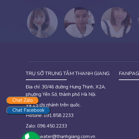
TRỤ SỞ TRUNG TÂM THANH GIANG
FANPAG
Địa chỉ: 30/46 đường Hưng Thịnh, X2A,
phường Yên Sở, thành phố Hà Nội.
Chat Zalo
Và 15 chi nhánh trên quốc.
Chat Facebook
Hotline: 091.858.2233
Zalo: 096.450.2233
Email:
water@thanhgiang.com.vn