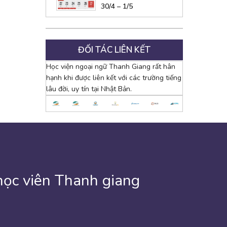
30/4 – 1/5
ĐỐI TÁC LIÊN KẾT
Học viện ngoại ngữ Thanh Giang rất hân
hạnh khi được liên kết với các trường tiếng
lâu đời, uy tín tại Nhật Bản.
học viên Thanh giang
 cuối cùng cũng có kết quả rồi. Em không biết viết gì cho
 hàng tuần. Cho tới hôm nay tôi đã có 54 sáng mai thức
âm của mình học . Thanh Giang giống như một ngôi trường
ười rất nhiệt tình giúp đỡ về việc học tiếng cũng như là
gian học ở trung tâm Thanh Giang đã được hai tháng rồi.
 5 tháng trôi qua. Trước khi đến với trung tâm “Thanh