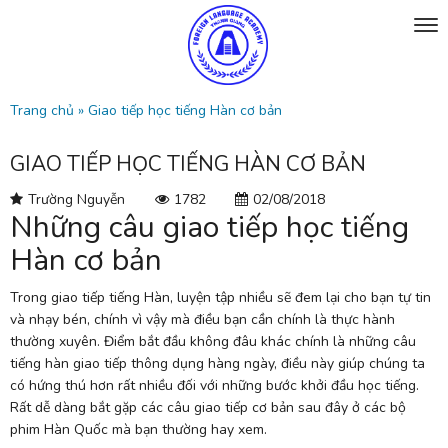
Trang chủ
»
Giao tiếp học tiếng Hàn cơ bản
GIAO TIẾP HỌC TIẾNG HÀN CƠ BẢN
Trường Nguyễn
1782
02/08/2018
Nh
ữ
ng c
â
u giao ti
ế
p
h
ọ
c ti
ế
ng
Hàn cơ bản
Trong giao tiếp tiếng Hàn, luyện tập nhiều sẽ đem lại cho bạn tự tin
và nhạy bén, chính vì vậy mà điều bạn cần chính là thực hành
thường xuyên. Điểm bắt đầu không đâu khác chính là những câu
tiếng hàn giao tiếp thông dụng hàng ngày, điều này giúp chúng ta
có hứng thú hơn rất nhiều đối với những bước khởi đầu học tiếng.
Rất dễ dàng bắt gặp các câu giao tiếp cơ bản sau đây ở các bộ
phim Hàn Quốc mà bạn thường hay xem.