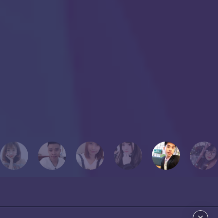
có em mà còn tất cả các bạn trong lớp học của tôi, chúng tôi ở với
nhau dường như 24/7 nên tính cách của nhau khá tương đồng.
Chắc có lẽ, dù sau này tôi có cuộc hành trình khác xa với mọi người
hoặc không thể học cùng mọi người, nhưng tôi luôn cất giữ những
con người đó, hình ảnh đó vào một góc của trái tim mang tên “KỶ
NIỆM”.
Chúc mọi người thành công!
Tôi yêu mọi người!
PHƯƠNG THẢO
Cựu học viên Thanh Giang