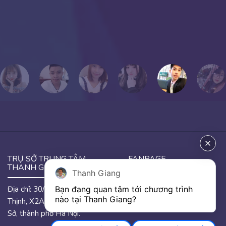
PHƯƠNG THẢO
Cựu học viên Thanh Giang
TRỤ SỞ TRUNG TÂM
FANPAGE
THANH GIANG
Thanh Giang
Địa chỉ: 30/46 đường Hưng
Bạn đang quan tâm tới chương trình 
GOOGLE MAP
nào tại Thanh Giang? 
Thịnh, X2A, phường Yên
Sở, thành phố Hà Nội.