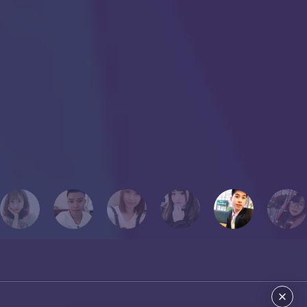
nhau dường như 24/7 nên tính cách của nhau khá tương đồng.
Chắc có lẽ, dù sau này tôi có cuộc hành trình khác xa với mọi người
hoặc không thể học cùng mọi người, nhưng tôi luôn cất giữ những
con người đó, hình ảnh đó vào một góc của trái tim mang tên “KỶ
NIỆM”.
Chúc mọi người thành công!
Tôi yêu mọi người!
PHƯƠNG THẢO
Cựu học viên Thanh Giang