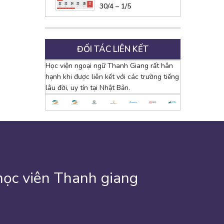
30/4 – 1/5
ĐỐI TÁC LIÊN KẾT
Học viện ngoại ngữ Thanh Giang rất hân
hạnh khi được liên kết với các trường tiếng
lâu đời, uy tín tại Nhật Bản.
học viên Thanh giang
 cuối cùng cũng có kết quả rồi. Em không biết viết gì cho
 hàng tuần. Cho tới hôm nay tôi đã có 54 sáng mai thức
âm của mình học . Thanh Giang giống như một ngôi trường
ười rất nhiệt tình giúp đỡ về việc học tiếng cũng như là
gian học ở trung tâm Thanh Giang đã được hai tháng rồi.
 5 tháng trôi qua. Trước khi đến với trung tâm “Thanh