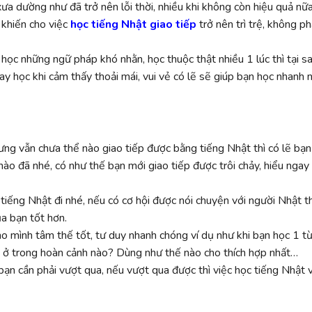
ưa dường như đã trở nên lỗi thời, nhiều khi không còn hiệu quả nữ
 khiến cho việc
học tiếng Nhật giao tiếp
trở nên trì trệ, không ph
 học những ngữ pháp khó nhằn, học thuộc thật nhiều 1 lúc thì tại sa
y học khi cảm thấy thoải mái, vui vẻ có lẽ sẽ giúp bạn học nhanh 
ưng vẫn chưa thể nào giao tiếp được bằng tiếng Nhật thì có lẽ bạn
nào đã nhé, có như thế bạn mới giao tiếp được trôi chảy, hiểu ngay
tiếng Nhật đi nhé, nếu có cơ hội được nói chuyện với người Nhật t
ủa bạn tốt hơn.
ho mình tâm thế tốt, tư duy nhanh chóng ví dụ như khi bạn học 1 t
ó ở trong hoàn cảnh nào? Dùng như thế nào cho thích hợp nhất…
ạn cần phải vượt qua, nếu vượt qua được thì việc học tiếng Nhật 