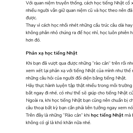
Với quan niệm truyền thống, cách học tiếng Nhật cổ x
nhiều người vẫn giữ quan niệm cũ và học theo nên đã
được.
Thay vì cách học nhồi nhét những cấu trúc câu dài hay
không phân nhỏ chúng ra để học nhỉ, học luôn phiên ha
hơn đó.
Phản xạ học tiếng Nhật
Khi bạn đã vượt qua được những “rào cản” trên rồi nh
xem xét lại phản xạ với tiếng Nhật của mình như thế 
những câu hỏi của người đối diện bằng tiếng Nhật.
Hãy thực hành luyện tập thật nhiều trong môi trường 
bắt ngay đi nhé, có như thế sẽ giúp cho tiếng Nhật c
Ngoài ra, khi học tiếng Nhật bạn cũng nên chuẩn bị c
câu thoại bất kỳ bạn cần phải liên tưởng ngay xem n
Trên đây là những “Rào cản” khi
học tiếng Nhật
mà b
không có gì là khó khăn nữa nhé.