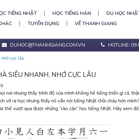
ỌC TIẾNG NHẬT
HỌC TIẾNG HÀN
DU HỌC NHẬ
KHÁC
TUYỂN DỤNG
VỀ THANH GIANG
DUHOC@THANHGIANG.COM.VN
HOTLINE: 09
, nhớ cực lâu
NHÀ SIÊU NHANH, NHỚ CỰC LÂU
19
ọi nơi nhưng thấy trình độ của mình không hề tiếng triển gì cả, thậ
ch vở ra học nhưng thấy nó vẫn nói tiếng Nhật chôi chảy hơn mình?
a thể vượt qua được những “rào cản” học tiếng Nhật. Hãy xem đó