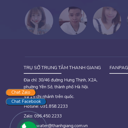
TRỤ SỞ TRUNG TÂM THANH GIANG
FANPAG
Địa chỉ: 30/46 đường Hưng Thịnh, X2A,
phường Yên Sở, thành phố Hà Nội.
Chat Zalo
Và 15 chi nhánh trên quốc.
Chat Facebook
Hotline: 091.858.2233
Zalo: 096.450.2233
Email:
water@thanhgiang.com.vn