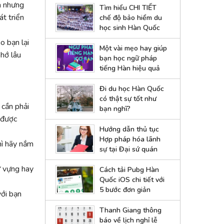
a nhưng
Tìm hiểu CHI TIẾT
át triển
chế độ bảo hiểm du
học sinh Hàn Quốc
o bạn lại
Một vài mẹo hay giúp
nhớ lâu
bạn học ngữ pháp
tiếng Hàn hiệu quả
Đi du học Hàn Quốc
có thật sự tốt như
 cần phải
bạn nghĩ?
 được
Hướng dẫn thủ tục
Hợp pháp hóa lãnh
hì hãy nắm
sự tại Đại sứ quán
Hàn Quốc
ừ vựng hay
Cách tải Pubg Hàn
Quốc iOS chi tiết với
5 bước đơn giản
với bạn
Thanh Giang thông
báo về lịch nghỉ lễ