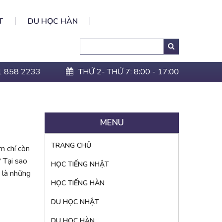
T
DU HỌC HÀN
Search
Tìm
kiếm:
1 858 2233
THỨ 2- THỨ 7: 8:00 - 17:00
MENU
TRANG CHỦ
m chí còn
 Tại sao
HỌC TIẾNG NHẬT
 là những
HỌC TIẾNG HÀN
DU HỌC NHẬT
DU HỌC HÀN