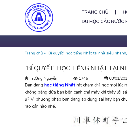
TRANG CHỦ
H
DU HỌC CÁC NƯỚC 
Trang chủ
»
“Bí quyết” học tiếng Nhật tại nhà siêu nhanh
“BÍ QUYẾT” HỌC TIẾNG NHẬT TẠI 
Trường Nguyễn
1745
08/01/20
Bạn đang
học tiếng Nhật
rất chăm chỉ, học mọi lúc m
không bằng đứa bạn bên cạnh chả mấy khi thấy lôi sá
ư? Vì phương pháp bạn đang áp dụng sai hay bạn chư
rào cản nào nhé.