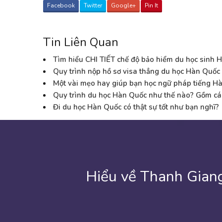
Facebook
Twitter
Google+
Pin It
Tin Liên Quan
Tìm hiểu CHI TIẾT chế độ bảo hiểm du học sinh 
Quy trình nộp hồ sơ visa thẳng du học Hàn Quốc
Một vài mẹo hay giúp bạn học ngữ pháp tiếng Hà
Quy trình du học Hàn Quốc như thế nào? Gồm cá
Đi du học Hàn Quốc có thật sự tốt như bạn nghĩ?
Hiểu về Thanh Giang
Hôm nay là ngày cuối cùng ngồi ở lớp cũ, thấy lại cảm gi
“Cám ơn đời mỗi sớm mai thức dậy đã cho ta thêm một n
Thanh Giang là 1 nơi em gắn bó hơn 8 tháng có quá nhiề
Sau 6 tháng học tại trung tâm du học Thanh Giang đã để 
Biết nói sao đây…Hôm nay khi ngồi đây viết lại những d
Thời gian trôi qua thật nhanh, mới hôm nào theo mẹ v