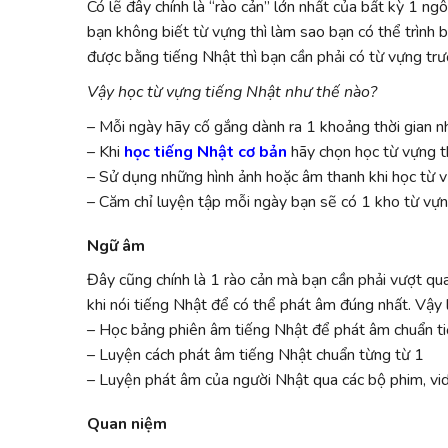
Có lẽ đây chính là “rào cản” lớn nhất của bất kỳ 1 n
bạn không biết từ vựng thì làm sao bạn có thể trình 
được bằng tiếng Nhật thì bạn cần phải có từ vựng trư
Vậy học từ vựng tiếng Nhật như thế nào?
– Mỗi ngày hãy cố gắng dành ra 1 khoảng thời gian n
– Khi
học tiếng Nhật cơ bản
hãy chọn học từ vựng t
– Sử dụng những hình ảnh hoặc âm thanh khi học từ v
– Căm chỉ luyện tập mỗi ngày bạn sẽ có 1 kho từ vựn
Ngữ âm
Đây cũng chính là 1 rào cản mà bạn cần phải vượt qua
khi nói tiếng Nhật để có thể phát âm đúng nhất. Vậy 
– Học bảng phiên âm tiếng Nhật để phát âm chuẩn ti
– Luyện cách phát âm tiếng Nhật chuẩn từng từ 1
– Luyện phát âm của người Nhật qua các bộ phim, vid
Quan niệm