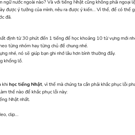
gôn ngữ nước ngoài nào? Và với tiếng Nhật cũng không phải ngoại l
bày được ý tưởng của mình, nêu ra được ý kiến… Vì thế, để có thể g
ớc đã.
hất định từ 30 phút đến 1 tiếng để học khoảng 10 từ vựng mới nh
heo từng nhóm hay từng chủ đề chung nhé.
ựng nhé, nó sẽ giúp bạn ghi nhớ lâu hơn bình thường đấy.
g khổng lồ.
 khi
học tiếng Nhật
, vì thế mà chúng ta cần phải khắc phục lỗi ph
làm thế nào để khắc phục lỗi này:
ếng Nhật nhất.
eo, clip…