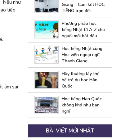
ệ. Nếu như
Giang – Cam kết HỌC
iao tiếp
TIẾNG trọn đời
Phương pháp học
tiếng Nhật từ A-Z cho
người mới bắt đầu
é.
Học tiếng Nhật cùng
Học viện ngoại ngữ
Thanh Giang
Hãy thương lấy thế
hệ trẻ du học Hàn
Quốc
át âm sai
Học tiếng Hàn Quốc
không khó như bạn
nghĩ
BÀI VIẾT MỚI NHẤT