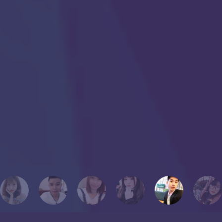
chỉ học cùng em, ở chung một tòa nhà “Ký túc” chỉ có mấy tháng
Cựu học viên Thanh Giang
nhưng tôi xem em như “cậu em trai” của tôi vậy. Và giờ em đã ở bên
Cựu học viên Thanh Giang
đất nước xinh đẹp đó rồi nhưng vẫn luôn liên lạc với tôi. Không chỉ
có em mà còn tất cả các bạn trong lớp học của tôi, chúng tôi ở với
nhau dường như 24/7 nên tính cách của nhau khá tương đồng.
Chắc có lẽ, dù sau này tôi có cuộc hành trình khác xa với mọi người
hoặc không thể học cùng mọi người, nhưng tôi luôn cất giữ những
con người đó, hình ảnh đó vào một góc của trái tim mang tên “KỶ
NIỆM”.
Chúc mọi người thành công!
Tôi yêu mọi người!
PHƯƠNG THẢO
Cựu học viên Thanh Giang