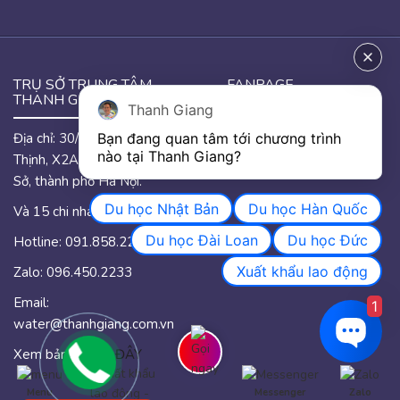
TRỤ SỞ TRUNG TÂM
FANPAGE
THANH GIANG
Thanh Giang
Địa chỉ: 30/46 đường Hưng
Bạn đang quan tâm tới chương trình 
GOOGLE MAP
nào tại Thanh Giang? 
Thịnh, X2A, phường Yên
Sở, thành phố Hà Nội.
Du học Nhật Bản
Du học Hàn Quốc
Và 15 chi nhánh trên quốc.
Du học Đài Loan
Du học Đức
Hotline: 091.858.2233
Xuất khẩu lao động
Zalo: 096.450.2233
Email:
1
water@thanhgiang.com.vn
Xem bản đồ
TẠI ĐÂY
Menu
Messenger
Zalo