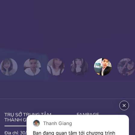
NIỆM”.
Chúc mọi người thành công!
Tôi yêu mọi người!
PHƯƠNG THẢO
Cựu học viên Thanh Giang
TRỤ SỞ TRUNG TÂM
FANPAGE
THANH GIANG
Thanh Giang
Bạn đang quan tâm tới chương trình 
Địa chỉ: 30/46 đường Hưng