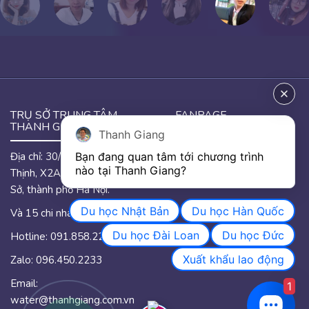
TRỤ SỞ TRUNG TÂM
FANPAGE
THANH GIANG
Thanh Giang
Địa chỉ: 30/46 đường Hưng
Bạn đang quan tâm tới chương trình 
GOOGLE MAP
nào tại Thanh Giang? 
Thịnh, X2A, phường Yên
Sở, thành phố Hà Nội.
Du học Nhật Bản
Du học Hàn Quốc
Và 15 chi nhánh trên quốc.
Du học Đài Loan
Du học Đức
Hotline: 091.858.2233
Xuất khẩu lao động
Zalo: 096.450.2233
Email:
1
water@thanhgiang.com.vn