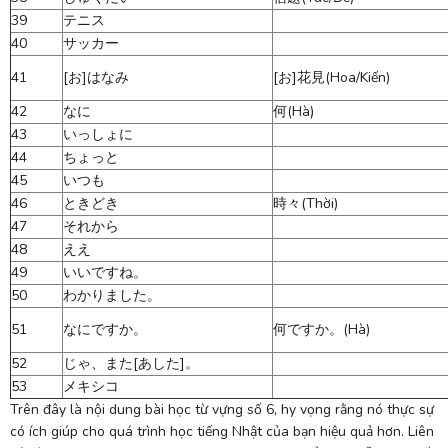
39
テニス
40
サッカー
41
[お]はなみ
[お]花見(Hoa/Kiến)
42
なに
何(Hà)
43
いっしょに
44
ちょっと
45
いつも
46
ときどき
時々(Thời)
47
それから
48
ええ
49
いいですね。
50
わかりました。
51
なにですか。
何ですか。(Hà)
52
じゃ、また[あした]。
53
メキシコ
Trên đây là nội dung bài học từ vựng số 6, hy vọng rằng nó thực sự
có ích giúp cho quá trình học tiếng Nhật của bạn hiệu quả hơn. Liên