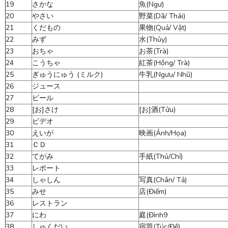
19
さかな
魚(Ngư)
20
やさい
野菜(Dã/ Thái)
21
くだもの
果物(Quả/ Vật)
22
みず
水(Thủy)
23
おちゃ
お茶(Trà)
24
こうちゃ
紅茶(Hồng/ Trà)
25
ぎゅうにゅう (ミルク)
牛乳(Ngưu/ Nhũ)
26
ジュース
27
ビール
28
[お]さけ
[お]酒(Tửu)
29
ビデオ
30
えいが
映画(Ảnh/Họa)
31
ＣＤ
32
てがみ
手紙(Thủ/Chỉ)
33
レポート
34
しゃしん
写真(Chân/ Tả)
35
みせ
店(Điếm)
36
レストラン
37
にわ
庭(Đình9
38
しゅくだい
宿題(Túc/Đề)