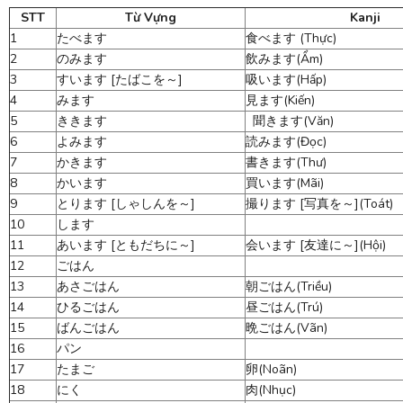
STT
Từ Vựng
Kanji
1
たべます
食べます (Thực)
2
のみます
飲みます(Ẩm)
3
すいます [たばこを～]
吸います(Hấp)
4
みます
見ます(Kiến)
5
ききます
聞きます(Văn)
6
よみます
読みます(Đọc)
7
かきます
書きます(Thư)
8
かいます
買います(Mãi)
9
とります [しゃしんを～]
撮ります [写真を～](Toát)
10
します
11
あいます [ともだちに～]
会います [友達に～](Hội)
12
ごはん
13
あさごはん
朝ごはん(Triều)
14
ひるごはん
昼ごはん(Trú)
15
ばんごはん
晩ごはん(Vãn)
16
パン
17
たまご
卵(Noãn)
18
にく
肉(Nhục)