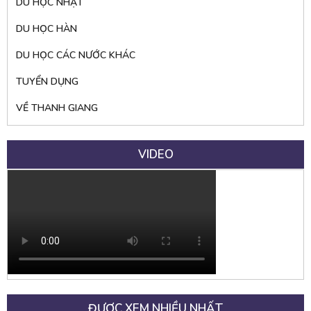
DU HỌC NHẬT
DU HỌC HÀN
DU HỌC CÁC NƯỚC KHÁC
TUYỂN DỤNG
VỀ THANH GIANG
VIDEO
ĐƯỢC XEM NHIỀU NHẤT